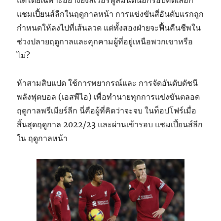
แชมเปี้ยนส์ลีกในฤดูกาลหน้า การแข่งขันสี่อันดับแรกถูก
กำหนดให้ลงไปที่เส้นลวด แต่ทั้งสองฝ่ายจะฟื้นคืนชีพใน
ช่วงปลายฤดูกาลและคุกคามผู้ที่อยู่เหนือพวกเขาหรือ
ไม่?
ห้าสามสิบแปด ใช้การพยากรณ์และ การจัดอันดับดัชนี
พลังฟุตบอล (เอสพีไอ) เพื่อทำนายทุกการแข่งขันตลอด
ฤดูกาลพรีเมียร์ลีก นี่คือผู้ที่คิดว่าจะจบ ในท็อปโฟร์เมื่อ
สิ้นสุดฤดูกาล 2022/23 และผ่านเข้ารอบ แชมเปี้ยนส์ลีก
ใน ฤดูกาลหน้า