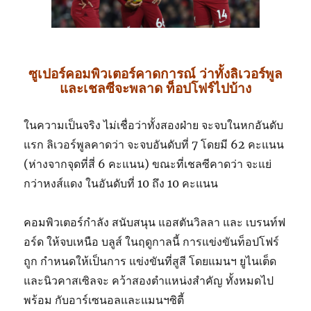
ซูเปอร์คอมพิวเตอร์คาดการณ์ ว่าทั้งลิเวอร์พูล
และเชลซีจะพลาด ท็อปโฟร์ไปบ้าง
ในความเป็นจริง ไม่เชื่อว่าทั้งสองฝ่าย จะจบในหกอันดับ
แรก ลิเวอร์พูลคาดว่า จะจบอันดับที่ 7 โดยมี 62 คะแนน
(ห่างจากจุดที่สี่ 6 คะแนน) ขณะที่เชลซีคาดว่า จะแย่
กว่าหงส์แดง ในอันดับที่ 10 ถึง 10 คะแนน
คอมพิวเตอร์กำลัง สนับสนุน แอสตันวิลลา และ เบรนท์ฟ
อร์ด ให้จบเหนือ บลูส์ ในฤดูกาลนี้ การแข่งขันท็อปโฟร์
ถูก กำหนดให้เป็นการ แข่งขันที่สูสี โดยแมนฯ ยูไนเต็ด
และนิวคาสเซิลจะ คว้าสองตำแหน่งสำคัญ ทั้งหมดไป
พร้อม กับอาร์เซนอลและแมนฯซิตี้